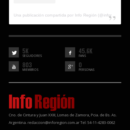
Una publicación compartida por Info Región (@inforegion_redes)
5K
45.6K
SEGUIDORES
FANS
803
0
MIEMBROS
PERSONAS
Cno. de Cintura y Juan XXIII, Lomas de Zamora, Pcia. de Bs. As.
Argentina. redaccion@inforegion.com.ar Tel: 54-11-4283-0062