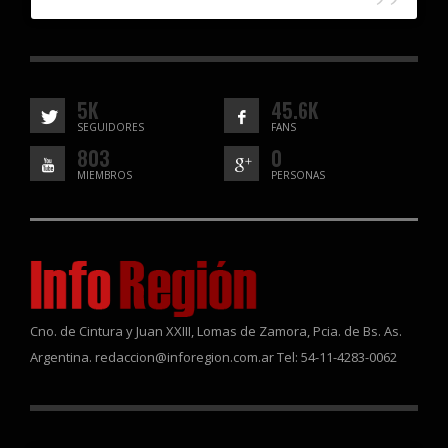
5K
45.6K
SEGUIDORES
FANS
803
0
MIEMBROS
PERSONAS
Cno. de Cintura y Juan XXIII, Lomas de Zamora, Pcia. de Bs. As.
Argentina. redaccion@inforegion.com.ar Tel: 54-11-4283-0062