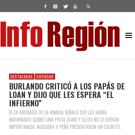
DESTACADAS
SOCIEDAD
BURLANDO CRITICÓ A LOS PAPÁS DE
LOAN Y DIJO QUE LES ESPERA “EL
INFIERNO”
EL EX ABOGADO DE LA FAMILIA SEÑALÓ QUE LES HABÍA
INFORMADO SOBRE UNA PISTA CLAVE Y ELLOS NO LE DIERON
IMPORTANCIA. NOGUERA Y PEÑA PRESENTARON UN ESCRITO.