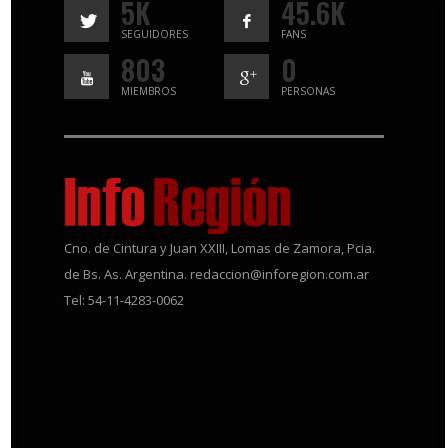
5K
45.6K
SEGUIDORES
FANS
803
0
MIEMBROS
PERSONAS
Cno. de Cintura y Juan XXIII, Lomas de Zamora, Pcia.
de Bs. As. Argentina. redaccion@inforegion.com.ar
Tel: 54-11-4283-0062