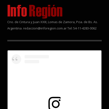
Cno. de Cintura y Juan XXIII, Lomas de Zamora, Pcia. de Bs. As.
Argentina. redaccion@inforegion.com.ar Tel: 54-11-4283-0062