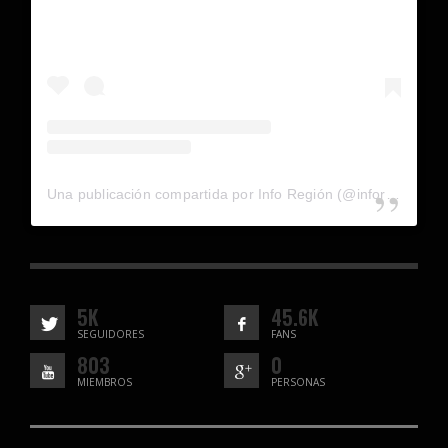
Una publicación compartida por Info Región (@inforegion_redes)
5K
45.6K
SEGUIDORES
FANS
803
0
MIEMBROS
PERSONAS