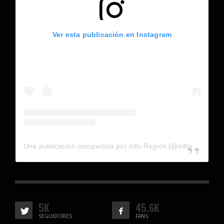
Ver esta publicación en Instagram
Una publicación compartida por Info Región (@inforegion_redes)
5K
45.6K
SEGUIDORES
FANS