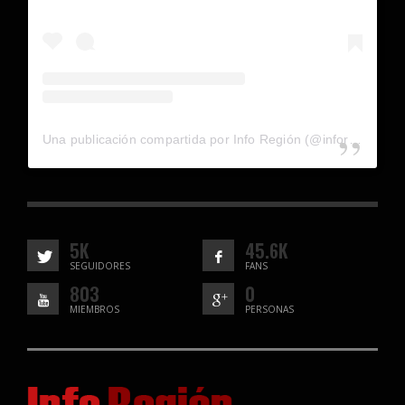
Una publicación compartida por Info Región (@inforegion_redes)
5K
45.6K
SEGUIDORES
FANS
803
0
MIEMBROS
PERSONAS