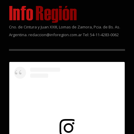
Cno. de Cintura y Juan XXIII, Lomas de Zamora, Pcia. de Bs. As.
Argentina. redaccion@inforegion.com.ar Tel: 54-11-4283-0062