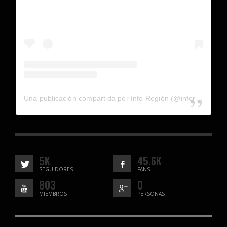
Una publicación compartida por Info Región (@inforegion_redes)
5K
45.6K
SEGUIDORES
FANS
803
0
MIEMBROS
PERSONAS