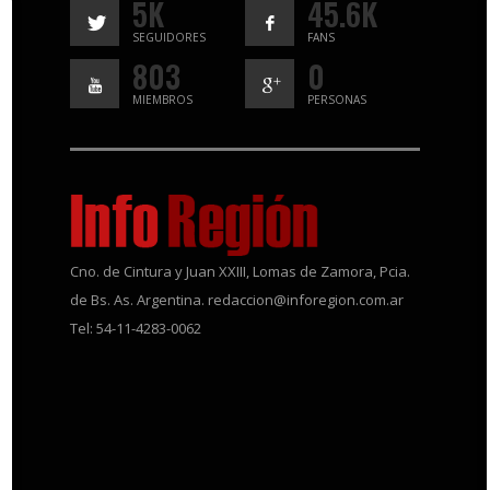
5K
45.6K
SEGUIDORES
FANS
803
0
MIEMBROS
PERSONAS
Cno. de Cintura y Juan XXIII, Lomas de Zamora, Pcia.
de Bs. As. Argentina. redaccion@inforegion.com.ar
Tel: 54-11-4283-0062