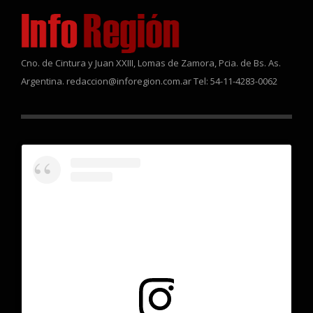
Cno. de Cintura y Juan XXIII, Lomas de Zamora, Pcia. de Bs. As.
Argentina. redaccion@inforegion.com.ar Tel: 54-11-4283-0062