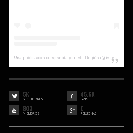
Una publicación compartida por Info Región (@inforegion_redes)
5K
45.6K
SEGUIDORES
FANS
803
0
MIEMBROS
PERSONAS