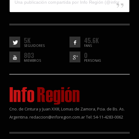
Una publicación compartida por Info Región (@inforegion_redes)
5K
45.6K
SEGUIDORES
FANS
803
0
MIEMBROS
PERSONAS
Cno. de Cintura y Juan XXIII, Lomas de Zamora, Pcia. de Bs. As.
Argentina. redaccion@inforegion.com.ar Tel: 54-11-4283-0062