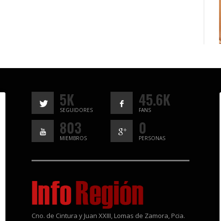
5K
45.6K
SEGUIDORES
FANS
803
0
MIEMBROS
PERSONAS
Cno. de Cintura y Juan XXIII, Lomas de Zamora, Pcia.