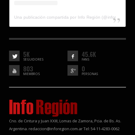
Una publicación compartida por Info Región (@inforegion_redes)
5K
45.6K
SEGUIDORES
FANS
803
0
MIEMBROS
PERSONAS
Cno. de Cintura y Juan XXIII, Lomas de Zamora, Pcia. de Bs. As.
Argentina. redaccion@inforegion.com.ar Tel: 54-11-4283-0062