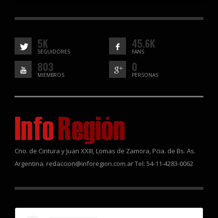
5K
45.6K
SEGUIDORES
FANS
803
0
MIEMBROS
PERSONAS
Cno. de Cintura y Juan XXIII, Lomas de Zamora, Pcia. de Bs. As.
Argentina. redaccion@inforegion.com.ar Tel: 54-11-4283-0062