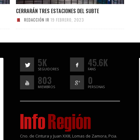
CERRARÁN TRES ESTACIONES DEL SUBTE
REDACCIÓN IR
19 FEBRERO, 2023
5K
45.6K
SEGUIDORES
FANS
803
0
MIEMBROS
PERSONAS
Cno. de Cintura y Juan XXIII, Lomas de Zamora, Pcia.