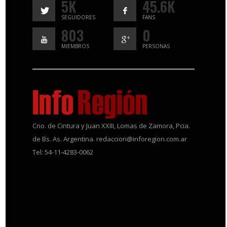
5K
45.6K
SEGUIDORES
FANS
803
0
MIEMBROS
PERSONAS
Cno. de Cintura y Juan XXIII, Lomas de Zamora, Pcia.
de Bs. As. Argentina. redaccion@inforegion.com.ar
Tel: 54-11-4283-0062