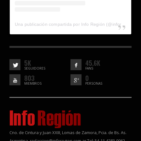
Una publicación compartida por Info Región (@inforegion_redes)
5K
45.6K
SEGUIDORES
FANS
803
0
MIEMBROS
PERSONAS
Cno. de Cintura y Juan XXIII, Lomas de Zamora, Pcia. de Bs. As.
Argentina. redaccion@inforegion.com.ar Tel: 54-11-4283-0062