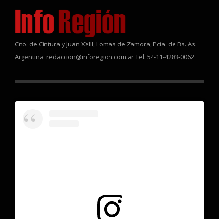
Cno. de Cintura y Juan XXIII, Lomas de Zamora, Pcia. de Bs. As.
Argentina. redaccion@inforegion.com.ar Tel: 54-11-4283-0062