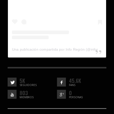
Una publicación compartida por Info Región (@inforegion_redes)
5K
45.6K
SEGUIDORES
FANS
803
0
MIEMBROS
PERSONAS