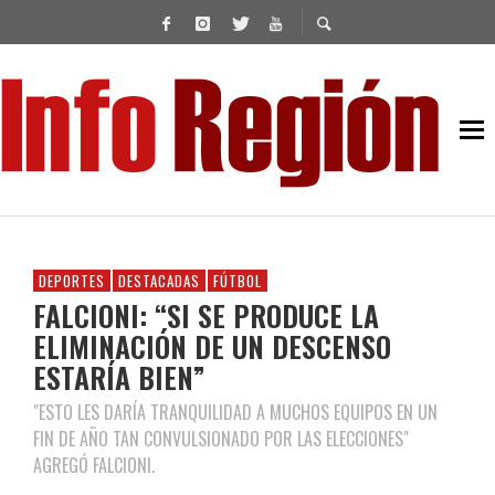
DEPORTES
DESTACADAS
FÚTBOL
FALCIONI: “SI SE PRODUCE LA
ELIMINACIÓN DE UN DESCENSO
ESTARÍA BIEN”
"ESTO LES DARÍA TRANQUILIDAD A MUCHOS EQUIPOS EN UN
FIN DE AÑO TAN CONVULSIONADO POR LAS ELECCIONES"
AGREGÓ FALCIONI.