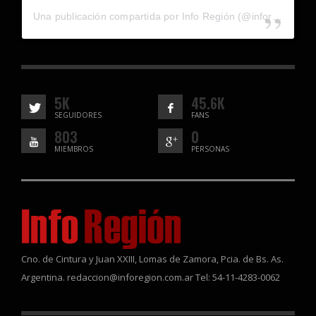
Una publicación compartida por Info Región (@inforegion_redes)
5K
45.6K
SEGUIDORES
FANS
803
0
MIEMBROS
PERSONAS
Cno. de Cintura y Juan XXIII, Lomas de Zamora, Pcia. de Bs. As.
Argentina. redaccion@inforegion.com.ar Tel: 54-11-4283-0062