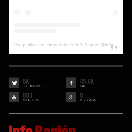
Una publicación compartida por Info Región (@inforegion_redes)
5K
45.6K
SEGUIDORES
FANS
803
0
MIEMBROS
PERSONAS