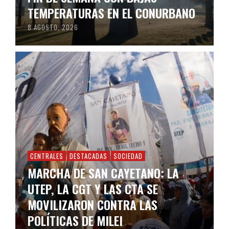
TEMPERATURAS EN EL CONURBANO
8 AGOSTO, 2026
CENTRALES
DESTACADAS
SOCIEDAD
MARCHA DE SAN CAYETANO: LA
UTEP, LA CGT Y LAS CTA SE
MOVILIZARON CONTRA LAS
POLÍTICAS DE MILEI