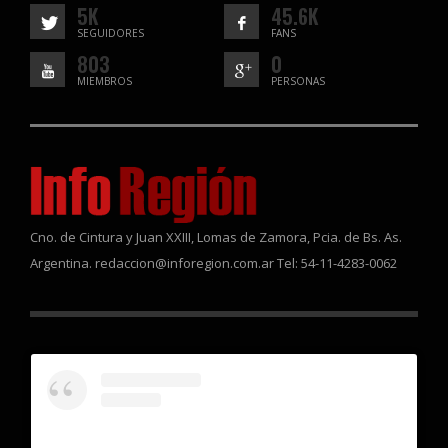
5K
45.6K
SEGUIDORES
FANS
803
0
MIEMBROS
PERSONAS
Cno. de Cintura y Juan XXIII, Lomas de Zamora, Pcia. de Bs. As.
Argentina. redaccion@inforegion.com.ar Tel: 54-11-4283-0062