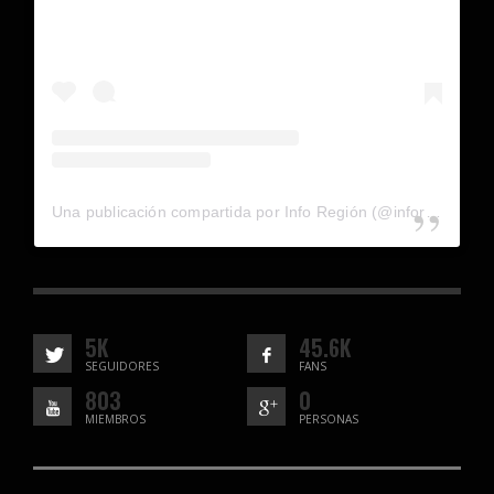
Una publicación compartida por Info Región (@inforegion_redes)
5K
45.6K
SEGUIDORES
FANS
803
0
MIEMBROS
PERSONAS