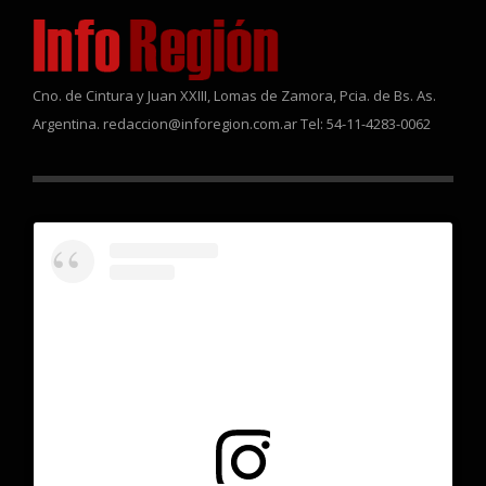
Cno. de Cintura y Juan XXIII, Lomas de Zamora, Pcia. de Bs. As.
Argentina. redaccion@inforegion.com.ar Tel: 54-11-4283-0062