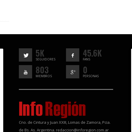
5K
45.6K
SEGUIDORES
FANS
803
0
MIEMBROS
PERSONAS
Cno. de Cintura y Juan XXIII, Lomas de Zamora, Pcia.
de Bs. As. Argentina. redaccion@inforegion.com.ar