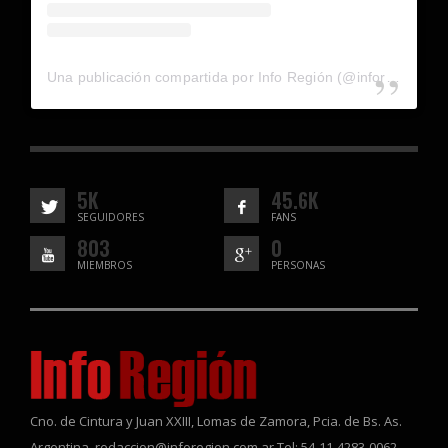
Una publicación compartida por Info Región (@inforegion_redes)
5K
45.6K
SEGUIDORES
FANS
803
0
MIEMBROS
PERSONAS
Cno. de Cintura y Juan XXIII, Lomas de Zamora, Pcia. de Bs. As.
Argentina. redaccion@inforegion.com.ar Tel: 54-11-4283-0062