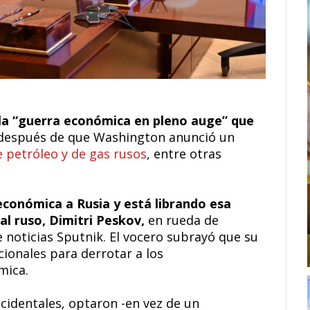
 la “guerra económica en pleno auge” que
 después de que Washington anunció un
 petróleo y de gas rusos
, entre otras
económica a Rusia y está librando esa
al ruso, Dimitri Peskov,
en rueda de
e noticias Sputnik. El vocero subrayó que su
cionales para derrotar a los
mica.
cidentales, optaron -en vez de un