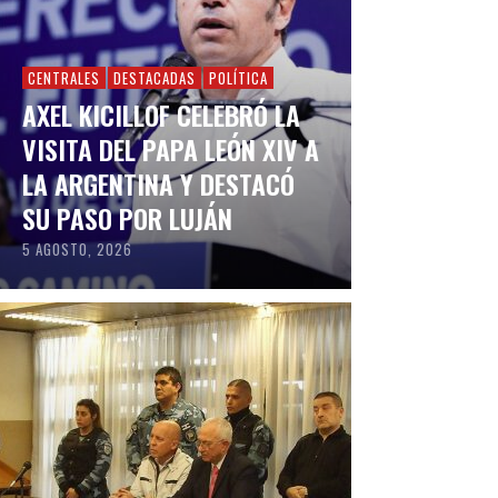
CENTRALES
DESTACADAS
POLÍTICA
AXEL KICILLOF CELEBRÓ LA
VISITA DEL PAPA LEÓN XIV A
LA ARGENTINA Y DESTACÓ
SU PASO POR LUJÁN
5 AGOSTO, 2026