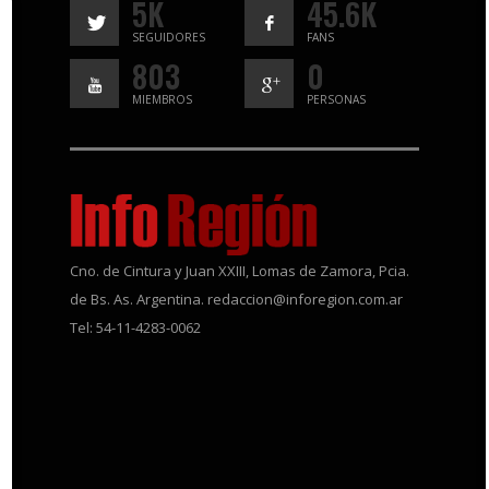
5K
45.6K
SEGUIDORES
FANS
803
0
MIEMBROS
PERSONAS
Cno. de Cintura y Juan XXIII, Lomas de Zamora, Pcia.
de Bs. As. Argentina. redaccion@inforegion.com.ar
Tel: 54-11-4283-0062