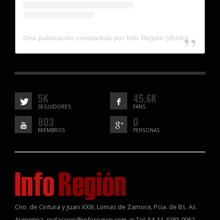
Una publicación compartida por Info Región (@inforegion_redes)
5K
45.6K
SEGUIDORES
FANS
803
0
MIEMBROS
PERSONAS
Cno. de Cintura y Juan XXIII, Lomas de Zamora, Pcia. de Bs. As.
Argentina. redaccion@inforegion.com.ar Tel: 54-11-4283-0062