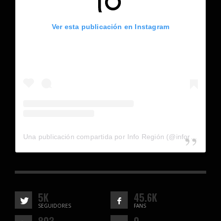
Ver esta publicación en Instagram
Una publicación compartida por Info Región (@inforegion_redes)
5K
45.6K
SEGUIDORES
FANS