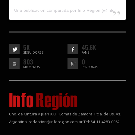
Una publicación compartida por Info Región (@inforegion_redes)
5K
45.6K
SEGUIDORES
FANS
803
0
MIEMBROS
PERSONAS
Cno. de Cintura y Juan XXIII, Lomas de Zamora, Pcia. de Bs. As.
Argentina. redaccion@inforegion.com.ar Tel: 54-11-4283-0062