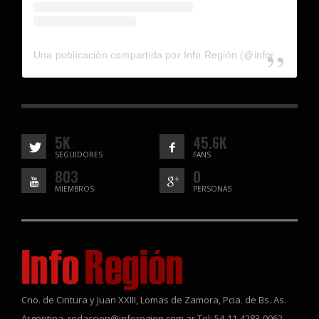
Una publicación compartida por Info Región (@inforegion_redes)
5K
45.6K
SEGUIDORES
FANS
803
0
MIEMBROS
PERSONAS
Cno. de Cintura y Juan XXIII, Lomas de Zamora, Pcia. de Bs. As.
Argentina. redaccion@inforegion.com.ar Tel: 54-11-4283-0062