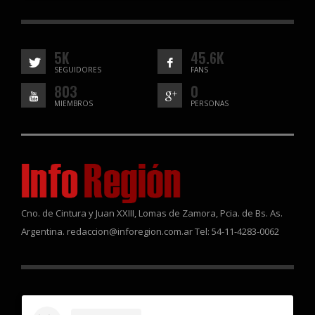
5K
45.6K
SEGUIDORES
FANS
803
0
MIEMBROS
PERSONAS
Cno. de Cintura y Juan XXIII, Lomas de Zamora, Pcia. de Bs. As.
Argentina. redaccion@inforegion.com.ar Tel: 54-11-4283-0062