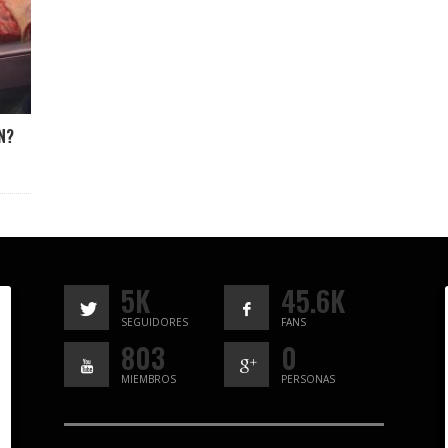
N?
5K
45.6K
SEGUIDORES
FANS
803
0
MIEMBROS
PERSONAS