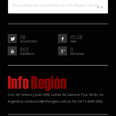
Una publicación compartida por Info Región (@inforegion_redes)
5K
45.6K
SEGUIDORES
FANS
803
0
MIEMBROS
PERSONAS
Cno. de Cintura y Juan XXIII, Lomas de Zamora, Pcia. de Bs. As.
Argentina. redaccion@inforegion.com.ar Tel: 54-11-4283-0062