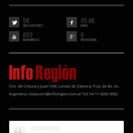
5K
45.6K
SEGUIDORES
FANS
803
0
MIEMBROS
PERSONAS
Cno. de Cintura y Juan XXIII, Lomas de Zamora, Pcia. de Bs. As.
Argentina. redaccion@inforegion.com.ar Tel: 54-11-4283-0062