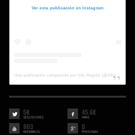
Ver esta publicación en Instagram
Una publicación compartida por Info Región (@inforegion_redes)
5K
45.6K
SEGUIDORES
FANS
803
0
MIEMBROS
PERSONAS