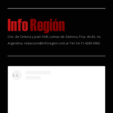
Cno. de Cintura y Juan XXIII, Lomas de Zamora, Pcia. de Bs. As.
Argentina. redaccion@inforegion.com.ar Tel: 54-11-4283-0062