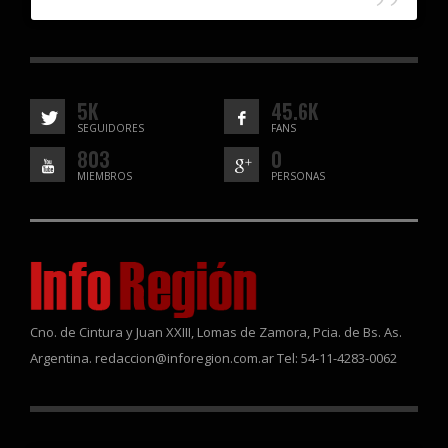
5K
45.6K
SEGUIDORES
FANS
803
0
MIEMBROS
PERSONAS
Cno. de Cintura y Juan XXIII, Lomas de Zamora, Pcia. de Bs. As.
Argentina. redaccion@inforegion.com.ar Tel: 54-11-4283-0062