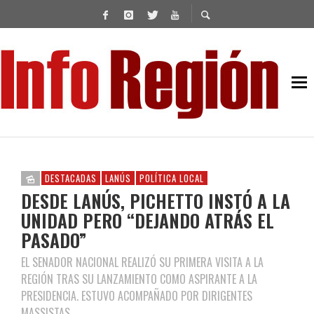
DESTACADAS
LANÚS
POLÍTICA LOCAL
DESDE LANÚS, PICHETTO INSTÓ A LA
UNIDAD PERO “DEJANDO ATRÁS EL
PASADO”
EL SENADOR NACIONAL REALIZÓ SU PRIMERA VISITA A LA
REGIÓN TRAS SU LANZAMIENTO COMO ASPIRANTE A LA
PRESIDENCIA. ESTUVO ACOMPAÑADO POR DIRIGENTES
MASSISTAS.