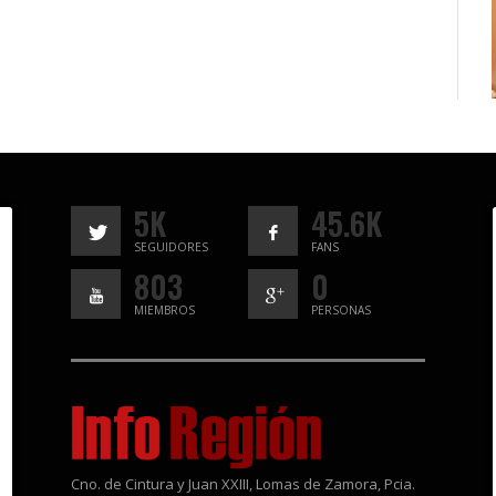
5K
45.6K
SEGUIDORES
FANS
803
0
MIEMBROS
PERSONAS
Cno. de Cintura y Juan XXIII, Lomas de Zamora, Pcia.