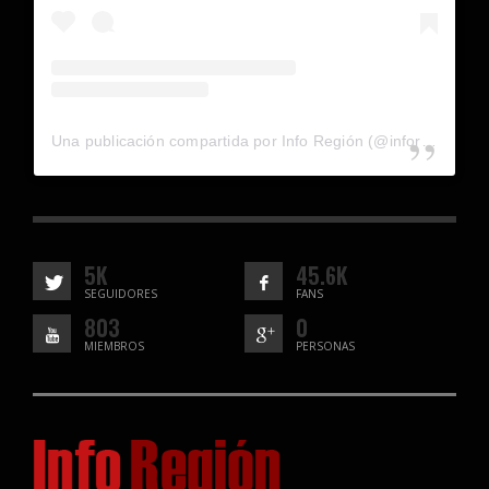
Una publicación compartida por Info Región (@inforegion_redes)
5K
45.6K
SEGUIDORES
FANS
803
0
MIEMBROS
PERSONAS