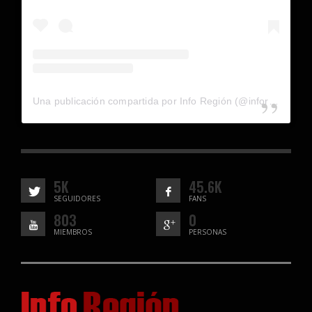
Una publicación compartida por Info Región (@inforegion_redes)
5K
45.6K
SEGUIDORES
FANS
803
0
MIEMBROS
PERSONAS