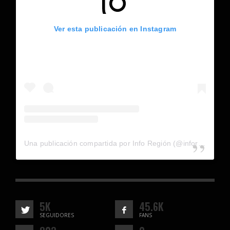
Ver esta publicación en Instagram
Una publicación compartida por Info Región (@inforegion_redes)
5K
45.6K
SEGUIDORES
FANS