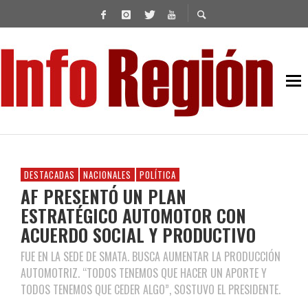
DESTACADAS
NACIONALES
POLÍTICA
AF PRESENTÓ UN PLAN
ESTRATÉGICO AUTOMOTOR CON
ACUERDO SOCIAL Y PRODUCTIVO
FUE EN LA SEDE DE SMATA. BUSCA AUMENTAR LA PRODUCCIÓN
AUTOMOTRIZ. “TODOS TENEMOS QUE HACER UN APORTE Y
TODOS TENEMOS QUE CEDER ALGO”, SOSTUVO EL PRESIDENTE.