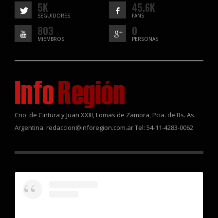
5K
45.6K
SEGUIDORES
FANS
803
0
MIEMBROS
PERSONAS
Cno. de Cintura y Juan XXIII, Lomas de Zamora, Pcia. de Bs. As.
Argentina. redaccion@inforegion.com.ar Tel: 54-11-4283-0062