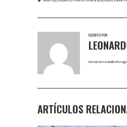
Albirrojo
Federico Freire
Primera B
Rodolfo Della Pi
ESCRITO POR
LEONARD
leonardoreula@inforegi
ARTÍCULOS RELACIO