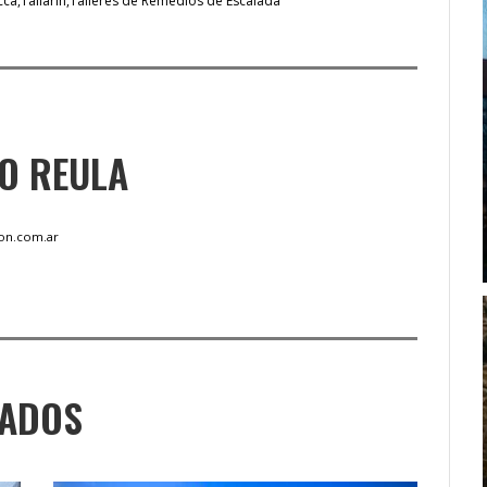
cca
Tallarín
Talleres de Remedios de Escalada
O REULA
on.com.ar
NADOS