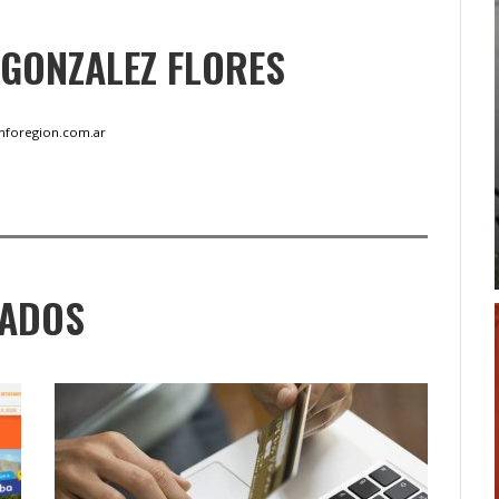
 GONZALEZ FLORES
inforegion.com.ar
NADOS