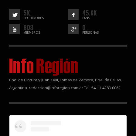
5K
45.6K
SEGUIDORES
FANS
803
0
MIEMBROS
PERSONAS
Cno. de Cintura y Juan XXIII, Lomas de Zamora, Pcia. de Bs. As.
Argentina. redaccion@inforegion.com.ar Tel: 54-11-4283-0062