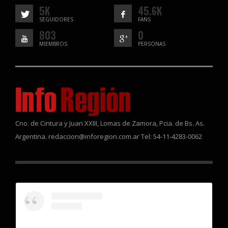
5K
45.6K
SEGUIDORES
FANS
803
0
MIEMBROS
PERSONAS
Cno. de Cintura y Juan XXIII, Lomas de Zamora, Pcia. de Bs. As.
Argentina. redaccion@inforegion.com.ar Tel: 54-11-4283-0062