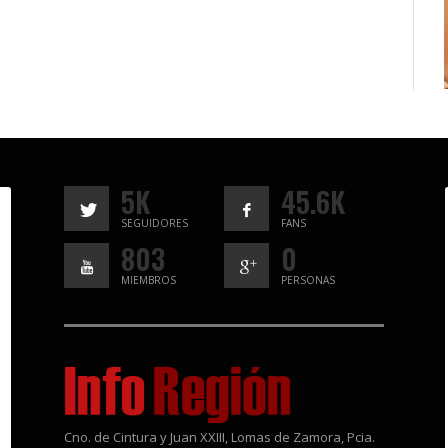
5K
45.6K
SEGUIDORES
FANS
803
0
MIEMBROS
PERSONAS
Cno. de Cintura y Juan XXIII, Lomas de Zamora, Pcia.