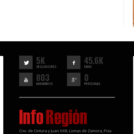
5K
45.6K
SEGUIDORES
FANS
803
0
MIEMBROS
PERSONAS
Cno. de Cintura y Juan XXIII, Lomas de Zamora, Pcia.