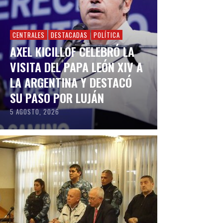
CENTRALES
DESTACADAS
POLÍTICA
AXEL KICILLOF CELEBRÓ LA
VISITA DEL PAPA LEÓN XIV A
LA ARGENTINA Y DESTACÓ
SU PASO POR LUJÁN
5 AGOSTO, 2026