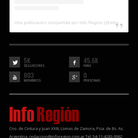
Una publicación compartida por Info Región (@inforegion_redes)
5K
45.6K
SEGUIDORES
FANS
803
0
MIEMBROS
PERSONAS
Cno. de Cintura y Juan XXIII, Lomas de Zamora, Pcia. de Bs. As.
Argentina. redaccion@inforegion.com.ar Tel: 54-11-4283-0062