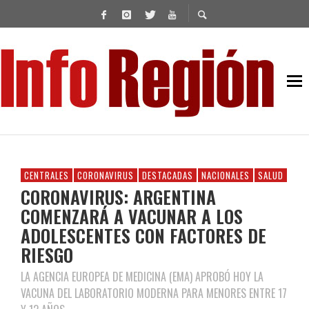
CENTRALES
CORONAVIRUS
DESTACADAS
NACIONALES
SALUD
CORONAVIRUS: ARGENTINA
COMENZARÁ A VACUNAR A LOS
ADOLESCENTES CON FACTORES DE
RIESGO
LA AGENCIA EUROPEA DE MEDICINA (EMA) APROBÓ HOY LA
VACUNA DEL LABORATORIO MODERNA PARA MENORES ENTRE 17