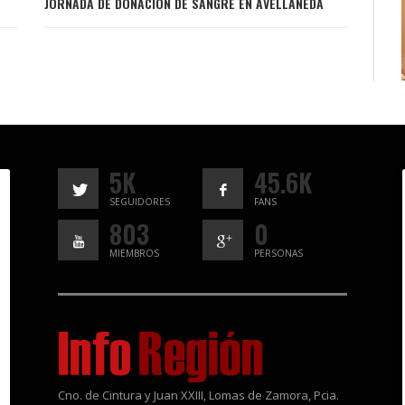
JORNADA DE DONACIÓN DE SANGRE EN AVELLANEDA
5K
45.6K
SEGUIDORES
FANS
803
0
MIEMBROS
PERSONAS
Cno. de Cintura y Juan XXIII, Lomas de Zamora, Pcia.