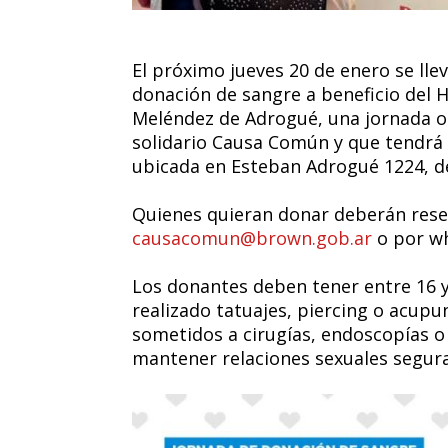
El próximo jueves 20 de enero se ll
donación de sangre a beneficio del 
Meléndez de Adrogué, una jornada o
solidario Causa Común y que tendrá l
ubicada en Esteban Adrogué 1224, de 
Quienes quieran donar deberán rese
causacomun@brown.gob.ar
o por wh
Los donantes deben tener entre 16 y
realizado tatuajes, piercing o acupu
sometidos a cirugías, endoscopías o
mantener relaciones sexuales segura