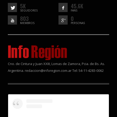
5K
45.6K
SEGUIDORES
FANS
803
0
MIEMBROS
PERSONAS
Cno. de Cintura y Juan XXIII, Lomas de Zamora, Pcia. de Bs. As.
Argentina. redaccion@inforegion.com.ar Tel: 54-11-4283-0062