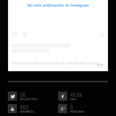
Ver esta publicación en Instagram
Una publicación compartida por Info Región (@inforegion_redes)
5K
45.6K
SEGUIDORES
FANS
803
0
MIEMBROS
PERSONAS